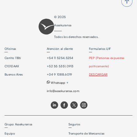
© 2025
Assekuransa
Todos los derechos reservados.
Oficinas
Atención al cliente
Formularios UIF
Cerrito 1186
+54 11 5254.5254
PEP (Personas expuestas
C1010AAX
+52 55 5351.0913
políticamente)
Buenos Aires
+34 9 1088.6019
DESCARGAR
Whatsapp
+
info@assekuransa.com
Grupo Assekuransa
Seguros
Equipo
Transporte de Mercancías