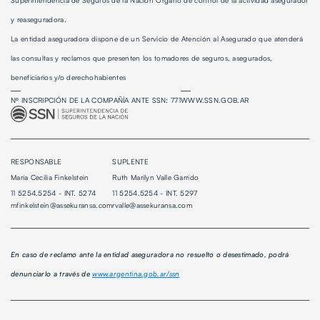
Superintendencia de Seguros de la Nación Órgano de control de la actividad asegurador
y reaseguradora.
La entidad aseguradora dispone de un
Servicio de Atención al Asegurado
que atenderá
las consultas y reclamos que presenten los tomadores de seguros, asegurados,
beneficiarios y/o derechohabientes
Nº INSCRIPCIÓN DE LA COMPAÑÍA ANTE SSN: 771
WWW.SSN.GOB.AR
RESPONSABLE
SUPLENTE
María Cecilia Finkelstein
Ruth Marilyn Valle Garrido
11 5254.5254 - INT. 5274
11 5254.5254 - INT. 5297
mfinkelstein@assekuransa.com
rvalle@assekuransa.com
En caso de reclamo ante la entidad aseguradora no resuelto o desestimado, podrá
denunciarlo a través de
www.argentina.gob.ar/ssn