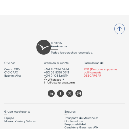
© 2025
Assekuransa
Todos los derechos reservados.
Oficinas
Atención al cliente
Formularios UIF
Cerrito 1186
+54 11 5254.5254
PEP (Personas expuestas
C1010AAX
+52 55 5351.0913
políticamente)
Buenos Aires
+34 9 1088.6019
DESCARGAR
Whatsapp
+
info@assekuransa.com
Grupo Assekuransa
Seguros
Equipo
Transporte de Mercancías
Misión, Visión y Valores
Contenedores
Responsabilidad
Caución y Garantías IATA