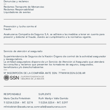
Denuncias y reclamos
Reclamos Transporte de Mercancías
Reclamos Responsabilidad
Liquidadores de averías
Prevención y lucha contra el
fraude
Assekuransa Compañía de Seguros S.A. se adhiere a las medidas a tener en cuenta para
prevenir y detectar el fraude, dando así cumplimiento a la normativa vigente.
Servicio de atención al asegurado
Superintendencia de Seguros de la Nación Órgano de control de la actividad asegurador
y reaseguradora.
La entidad aseguradora dispone de un
Servicio de Atención al Asegurado
que atenderá
las consultas y reclamos que presenten los tomadores de seguros, asegurados,
beneficiarios y/o derechohabientes
Nº INSCRIPCIÓN DE LA COMPAÑÍA ANTE SSN: 771
WWW.SSN.GOB.AR
RESPONSABLE
SUPLENTE
María Cecilia Finkelstein
Ruth Marilyn Valle Garrido
11 5254.5254 - INT. 5274
11 5254.5254 - INT. 5297
mfinkelstein@assekuransa.com
rvalle@assekuransa.com