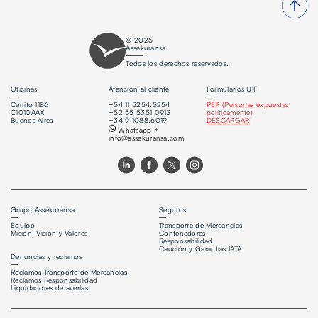
© 2025
Assekuransa
Todos los derechos reservados.
Oficinas
Atención al cliente
Formularios UIF
Cerrito 1186
+54 11 5254.5254
PEP (Personas expuestas
C1010AAX
+52 55 5351.0913
políticamente)
Buenos Aires
+34 9 1088.6019
DESCARGAR
Whatsapp
+
info@assekuransa.com
Grupo Assekuransa
Seguros
Equipo
Transporte de Mercancías
Misión, Visión y Valores
Contenedores
Responsabilidad
Caución y Garantías IATA
Denuncias y reclamos
Reclamos Transporte de Mercancías
Reclamos Responsabilidad
Liquidadores de averías