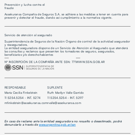
Prevención y lucha contra el
fraude
Assekuransa Compañía de Seguros S.A. se adhiere a las medidas a tener en cuenta para
prevenir y detectar el fraude, dando así cumplimiento a la normativa vigente.
Servicio de atención al asegurado
Superintendencia de Seguros de la Nación Órgano de control de la actividad asegurador
y reaseguradora.
La entidad aseguradora dispone de un
Servicio de Atención al Asegurado
que atenderá
las consultas y reclamos que presenten los tomadores de seguros, asegurados,
beneficiarios y/o derechohabientes
Nº INSCRIPCIÓN DE LA COMPAÑÍA ANTE SSN: 771
WWW.SSN.GOB.AR
RESPONSABLE
SUPLENTE
María Cecilia Finkelstein
Ruth Marilyn Valle Garrido
11 5254.5254 - INT. 5274
11 5254.5254 - INT. 5297
mfinkelstein@assekuransa.com
rvalle@assekuransa.com
En caso de reclamo ante la entidad aseguradora no resuelto o desestimado, podrá
denunciarlo a través de
www.argentina.gob.ar/ssn